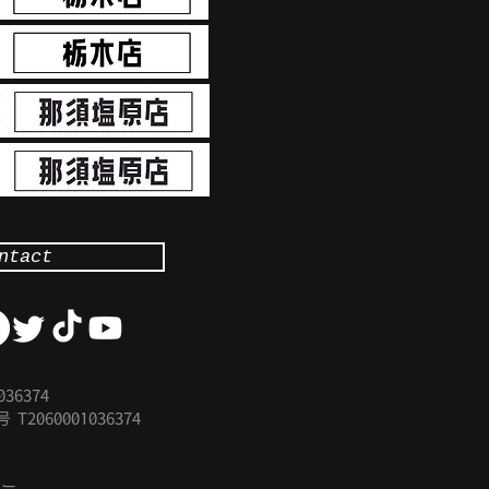
ntact
36374
号
​T2060001036374
シー