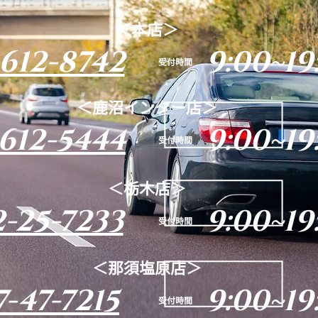
＜本店＞
612-8742
9:00~19
​受付時間
＜鹿沼インター店＞
612-5444
9:00~19
​受付時間
＜栃木店＞
-25-7233
9:00~19
​受付時間
＜那須塩原店＞
-47-7215
9:00~19
​受付時間