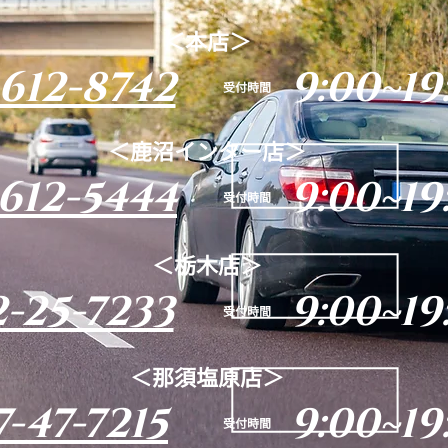
＜本店＞
612-8742
9:00~19
​受付時間
＜鹿沼インター店＞
612-5444
9:00~19
​受付時間
＜栃木店＞
-25-7233
9:00~19
​受付時間
＜那須塩原店＞
-47-7215
9:00~19
​受付時間