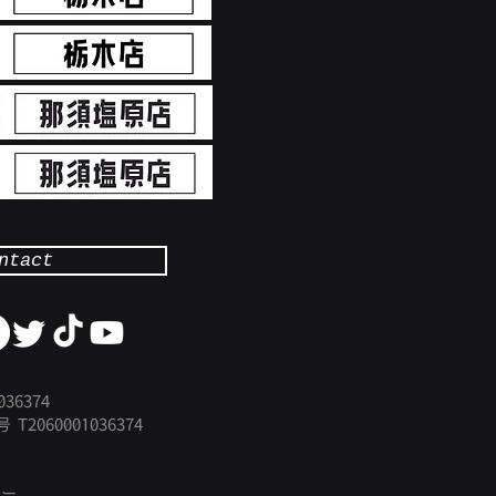
ntact
36374
号
​T2060001036374
シー