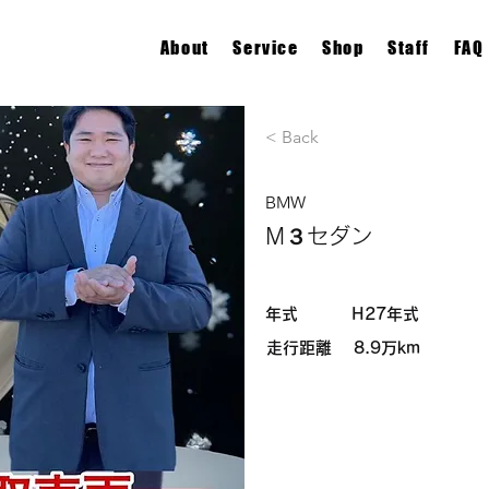
About
Service
Shop
Staff
FAQ
< Back
BMW
M３セダン
​年式
H27年式
​走行距離
8.9万km