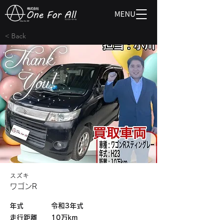
MENU
< Back
スズキ
ワゴンR
​年式
令和3年式
​走行距離
10万km