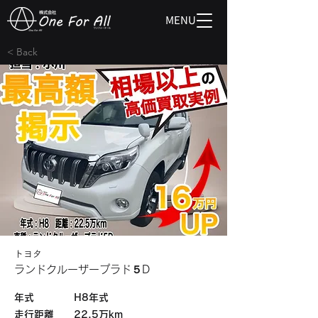
MENU
< Back
トヨタ
ランドクルーザープラド５D
​年式
H8年式
​走行距離
22.5万km