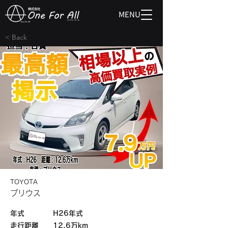
MENU
< Back
TOYOTA
プリウス
​年式
H26年式
​走行距離
12.6万km