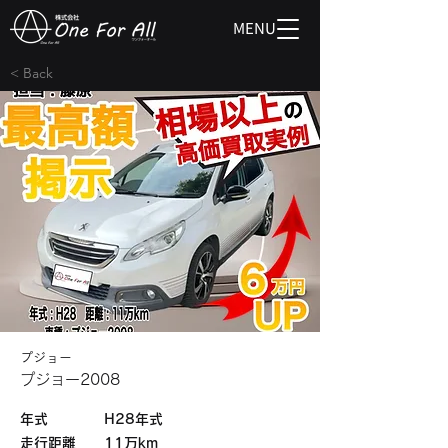
MENU
< Back
プジョー
プジョー2008
​年式
H28年式
​走行距離
11万km