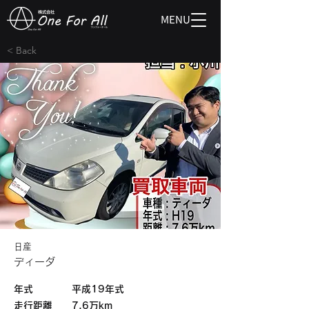
MENU
< Back
日産
ディーダ
​年式
平成19年式
​走行距離
7.6万km